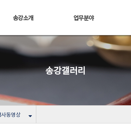
송강소개
업무분야
송강갤러리
행사동영상