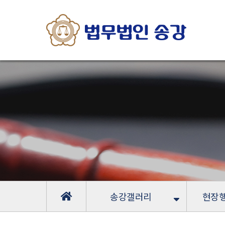
송강갤러리
현장